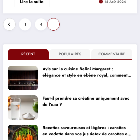
Lire la suite
15 Août 2024
Pagination
…
1
4
5
des
publications
RÉCENT
POPULAIRES
COMMENTAIRE
Avis sur la cuisine Belini Margaret :
élégance et style en ébène royal, comment
concilier design haut de gamme et impact
environnemental
Faut-il prendre sa créatine uniquement avec
de l’eau ?
Recettes savoureuses et légères : carottes
en vedette dans vos jus detox de carottes et