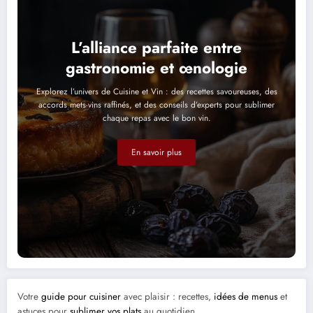
L’alliance parfaite entre
gastronomie et œnologie
Explorez l’univers de Cuisine et Vin : des recettes savoureuses, des
accords mets-vins raffinés, et des conseils d’experts pour sublimer
chaque repas avec le bon vin.
En savoir plus
Votre
guide pour cuisiner
avec plaisir : recettes,
idées de menus
et
astuces pour
sublimer vos plats
au quotidien.