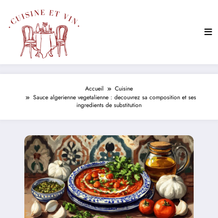
Aller
au
contenu
Accueil
Cuisine
Sauce algerienne vegetalienne : decouvrez sa composition et ses
ingredients de substitution