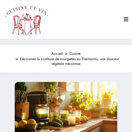
Aller
au
contenu
Accueil
Cuisine
Découvrez la confiture de courgettes au Thermomix, une douceur
végétale méconnue