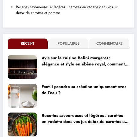
Recettes savoureuses et légères : carottes en vedette dans vos jus
detox de carottes et pomme
RÉCENT
POPULAIRES
COMMENTAIRE
Avis sur la cuisine Belini Margaret :
élégance et style en ébène royal, comment
concilier design haut de gamme et impact
environnemental
Faut-il prendre sa créatine uniquement avec
de l’eau ?
Recettes savoureuses et légères : carottes
en vedette dans vos jus detox de carottes et
pomme