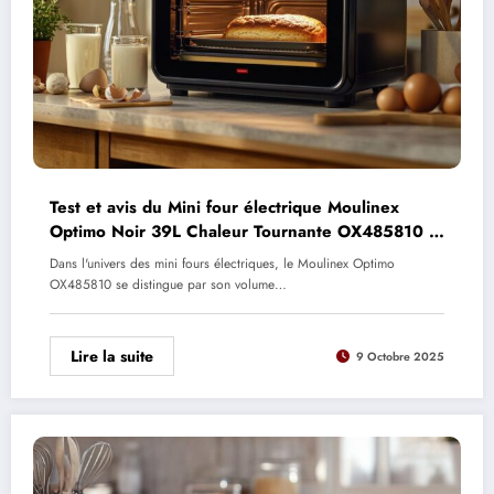
Test et avis du Mini four électrique Moulinex
Optimo Noir 39L Chaleur Tournante OX485810 :
cuisson homogène et performances au rendez-
Dans l'univers des mini fours électriques, le Moulinex Optimo
vous
OX485810 se distingue par son volume…
Lire la suite
9 Octobre 2025