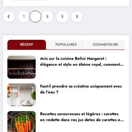
Pagination
…
1
2
3
5
des
publications
RÉCENT
POPULAIRES
COMMENTAIRE
Avis sur la cuisine Belini Margaret :
élégance et style en ébène royal, comment
concilier design haut de gamme et impact
environnemental
Faut-il prendre sa créatine uniquement avec
de l’eau ?
Recettes savoureuses et légères : carottes
en vedette dans vos jus detox de carottes et
pomme